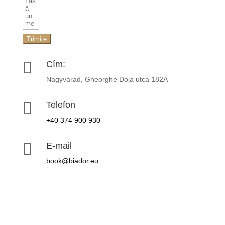
Trimite

Cím:
Nagyvárad, Gheorghe Doja utca 182A

Telefon
+40 374 900 930

E-mail
book@biador.eu