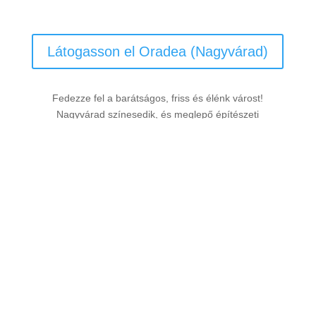
Látogasson el Oradea (Nagyvárad)
Fedezze fel a barátságos, friss és élénk várost!
Nagyvárad színesedik, és meglepő építészeti
keverékével ragadja magával.
Információ
hasznos