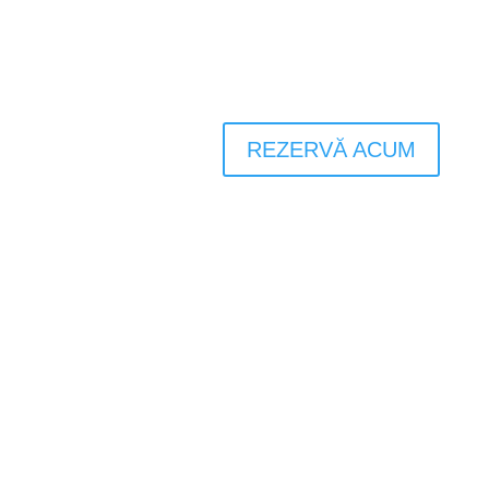
REZERVĂ ACUM
Biador Wellbeing Aparthotel
lakás
A
Biadorban
az a küldetésünk, hogy a nyugalom és az
inspiráció paradicsomát teremtsük meg, ahol a