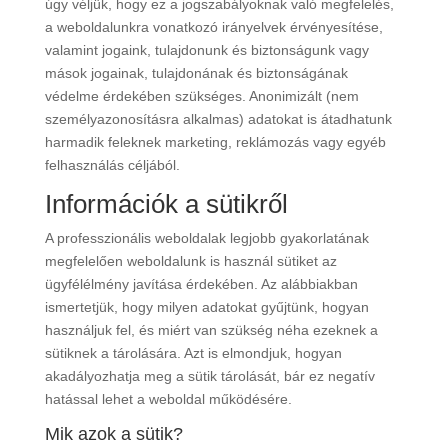
úgy véljük, hogy ez a jogszabályoknak való megfelelés,
a weboldalunkra vonatkozó irányelvek érvényesítése,
valamint jogaink, tulajdonunk és biztonságunk vagy
mások jogainak, tulajdonának és biztonságának
védelme érdekében szükséges. Anonimizált (nem
személyazonosításra alkalmas) adatokat is átadhatunk
harmadik feleknek marketing, reklámozás vagy egyéb
felhasználás céljából.
Információk a sütikről
A professzionális weboldalak legjobb gyakorlatának
megfelelően weboldalunk is használ sütiket az
ügyfélélmény javítása érdekében. Az alábbiakban
ismertetjük, hogy milyen adatokat gyűjtünk, hogyan
használjuk fel, és miért van szükség néha ezeknek a
sütiknek a tárolására. Azt is elmondjuk, hogyan
akadályozhatja meg a sütik tárolását, bár ez negatív
hatással lehet a weboldal működésére.
Mik azok a sütik?