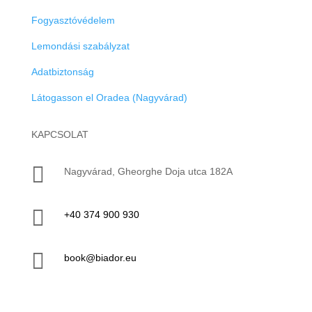
Fogyasztóvédelem
Lemondási szabályzat
Adatbiztonság
Látogasson el Oradea (Nagyvárad)
KAPCSOLAT

Nagyvárad, Gheorghe Doja utca 182A

+40 374 900 930

book@biador.eu