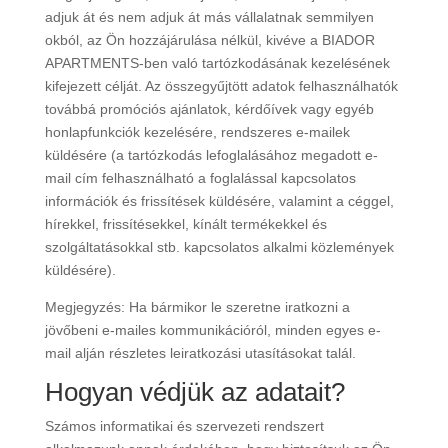
adjuk át és nem adjuk át más vállalatnak semmilyen
okból, az Ön hozzájárulása nélkül, kivéve a BIADOR
APARTMENTS-ben való tartózkodásának kezelésének
kifejezett célját. Az összegyűjtött adatok felhasználhatók
továbbá promóciós ajánlatok, kérdőívek vagy egyéb
honlapfunkciók kezelésére, rendszeres e-mailek
küldésére (a tartózkodás lefoglalásához megadott e-
mail cím felhasználható a foglalással kapcsolatos
információk és frissítések küldésére, valamint a céggel,
hírekkel, frissítésekkel, kínált termékekkel és
szolgáltatásokkal stb. kapcsolatos alkalmi közlemények
küldésére).
Megjegyzés: Ha bármikor le szeretne iratkozni a
jövőbeni e-mailes kommunikációról, minden egyes e-
mail alján részletes leiratkozási utasításokat talál.
Hogyan védjük az adatait?
Számos informatikai és szervezeti rendszert