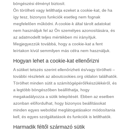
böngészési élményt biztosít.
Ön törölheti vagy letilthatja ezeket a cookie-kat, de ha
így tesz, bizonyos funkciók esetleg nem fognak
megfelelően működni. A cookie-k által tárolt adatokat
nem használjuk fel az Ön személyes azonosítására, és
az adatmodellt teljes mértékben mi irányítjuk.
Megjegyezzük továbbá, hogy a cookie-kat a fent
leírtakon kívül semmilyen más célra nem használjuk.
Hogyan lehet a cookie-kat ellenőrizni
A sütiket tetszés szerint ellenőrizheti és/vagy törölheti –
további részletek az aboutcookies.org oldalon találhatók.
Törölhet minden sütit a számítógépéről/készülékéről, és
a legtöbb böngészőben beállíthatja, hogy
megakadályozza a sütik telepítését. Ebben az esetben
azonban előfordulhat, hogy bizonyos beállításokat
minden egyes weboldal meglátogatásakor módosítania
kell, és egyes szolgáltatások és funkciók is letilthatók.
Harmadik féltől származó sütik