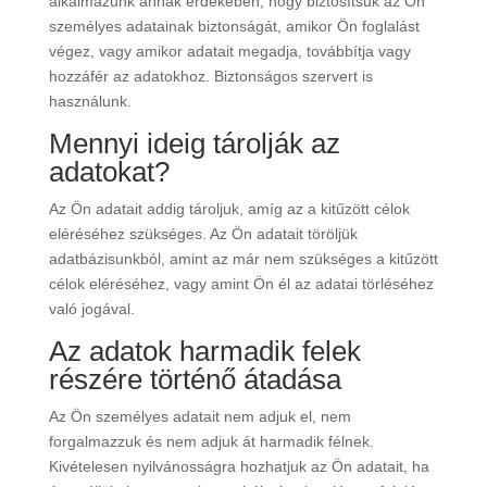
alkalmazunk annak érdekében, hogy biztosítsuk az Ön
személyes adatainak biztonságát, amikor Ön foglalást
végez, vagy amikor adatait megadja, továbbítja vagy
hozzáfér az adatokhoz. Biztonságos szervert is
használunk.
Mennyi ideig tárolják az
adatokat?
Az Ön adatait addig tároljuk, amíg az a kitűzött célok
eléréséhez szükséges. Az Ön adatait töröljük
adatbázisunkból, amint az már nem szükséges a kitűzött
célok eléréséhez, vagy amint Ön él az adatai törléséhez
való jogával.
Az adatok harmadik felek
részére történő átadása
Az Ön személyes adatait nem adjuk el, nem
forgalmazzuk és nem adjuk át harmadik félnek.
Kivételesen nyilvánosságra hozhatjuk az Ön adatait, ha