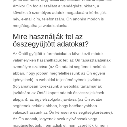
Amikor Ön foglal szállást a vendégházunkban, a
következő személyes adatok megadására kérhetjük:
név, e-mail cím, telefonszám. Ön anonim módon is
meglátogathatja weboldalunkat.
Mire használják fel az
összegyűjtött adatokat?
Az Öntől gyűjtött információkat a következő módok
valamelyikén használhatjuk fel: az Ön tapasztalatainak
személyre szabása (az Ön adatai segítenek nekünk
abban, hogy jobban megfelelhessünk az Ön egyéni
igényeinek), a weboldal teljesítményének javítása
(folyamatosan törekszünk a weboldal tartalmának
javítására az Öntől kapott adatok és visszajelzések
alapján), az ügyfélszolgálat javítása (az Ön adatai
segítenek nekünk abban, hogy hatékonyabban
válaszolhassunk az Ön kéréseire és segítségkéréseire).
Az Ön adatait, legyenek azok nyilvánosak vagy
magánjellegűek, nem adjuk el, nem cseréljük ki, nem