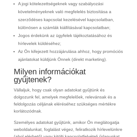
A jogi kötelezettségeknek vagy szabályozási
követelményeknek való megfelelés biztosítása a
szerződéses kapcsolat kezelésével kapcsolatban,
különösen a számlák kiállításával kapcsolatban;
Jogos érdekünk az ügyfelek tájékoztatásához és
hírlevelek küldéséhez;
Az Ön kifejezett hozzájárulása ahhoz, hogy promóciós
ajánlatokat küldjünk Önnek (direkt marketing).
Milyen információkat
gyűjtenek?
Vállaljuk, hogy csak olyan adatokat gyűjtünk és
dolgozunk fel, amelyek megfelelőek, relevánsak és a
feldolgozás céljának eléréséhez szükséges mértékre
korlátozódnak.
Személyes adatokat gyűjtünk, amikor Ön meglátogatja
weboldalunkat, foglalást végez, feliratkozik hírlevelünkre
(ahol elérhető) vagy kitölti kapcsolatfelvételi űrlapunkat.