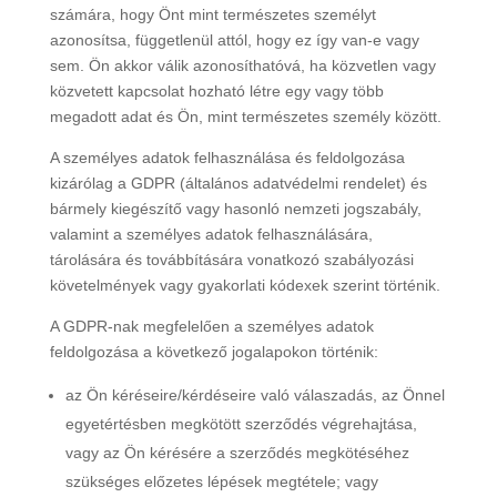
számára, hogy Önt mint természetes személyt
azonosítsa, függetlenül attól, hogy ez így van-e vagy
sem. Ön akkor válik azonosíthatóvá, ha közvetlen vagy
közvetett kapcsolat hozható létre egy vagy több
megadott adat és Ön, mint természetes személy között.
A személyes adatok felhasználása és feldolgozása
kizárólag a GDPR (általános adatvédelmi rendelet) és
bármely kiegészítő vagy hasonló nemzeti jogszabály,
valamint a személyes adatok felhasználására,
tárolására és továbbítására vonatkozó szabályozási
követelmények vagy gyakorlati kódexek szerint történik.
A GDPR-nak megfelelően a személyes adatok
feldolgozása a következő jogalapokon történik:
az Ön kéréseire/kérdéseire való válaszadás, az Önnel
egyetértésben megkötött szerződés végrehajtása,
vagy az Ön kérésére a szerződés megkötéséhez
szükséges előzetes lépések megtétele; vagy