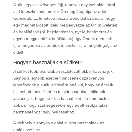
A süti egy kis szöveges fájl, amelyet egy weboldal tárol
az Ön eszközein, amikor Ön meglátogatja az adott
weboldalt. Ez lehetővé teszi a weboldal számára, hogy
egy meghatározott ideig megjegyezze az Ön műveleteit
és beállításait (pl. bejelentkezés, nyelv, betűméret és
egyéb megjelenítési beállítások), így Önnek nem kell
újra megadnia az adatokat, amikor újra meglátogatja az
oldalt.
Hogyan használják a sütiket?
A sütiket többféle, alább részletezett okból használjuk.
Sajnos a legtöbb esetben nincsenek szabványos
lehetőségek a sütik letiltására anélkül, hogy az általuk
biztosított funkciókat és tulajdonságokat letiltanák.
Javasoljuk, hogy ne tiltsa le a sütiket, ha nem biztos
abban, hogy szükségesek-e egy adott szolgáltatás
használatához vagy nyújtásához.
A webhely bizonyos oldalai sütiket használnak az
emlékezéshez: