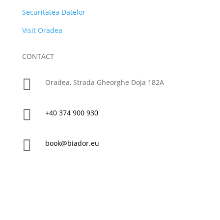
Securitatea Datelor
Visit Oradea
CONTACT

Oradea, Strada Gheorghe Doja 182A

+40 374 900 930

book@biador.eu