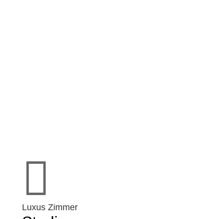
Unsere Wohnungen
Jedes Apartment ist komplett ausgestattet und mit viel
Liebe zum Detail eingerichtet, so dass ein angenehmer
und entspannter Aufenthalt garantiert ist.

Luxus Zimmer