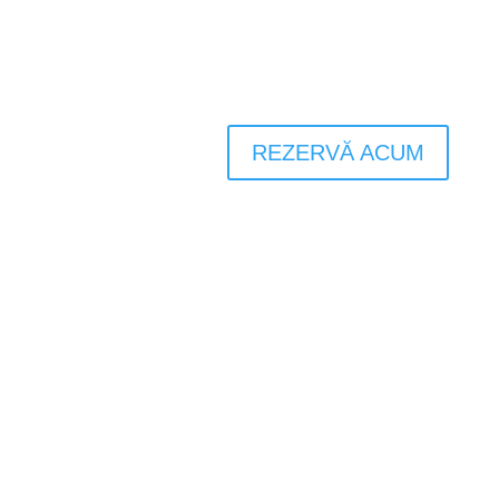
REZERVĂ ACUM
Dem Komfort, dem Wohlbefinden gewidmet
und
persönliche Veränderung