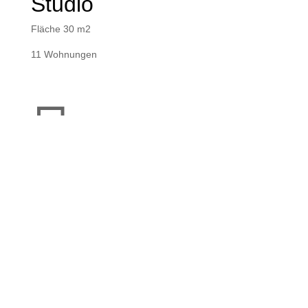
Studio
Fläche 30 m2
11 Wohnungen

Luxus Zimmer
Exekutive
Fläche 42 m2
2 Wohnungen